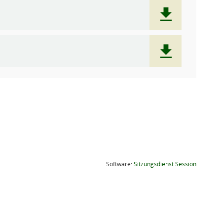
(Wird in
Software:
Sitzungsdienst
Session