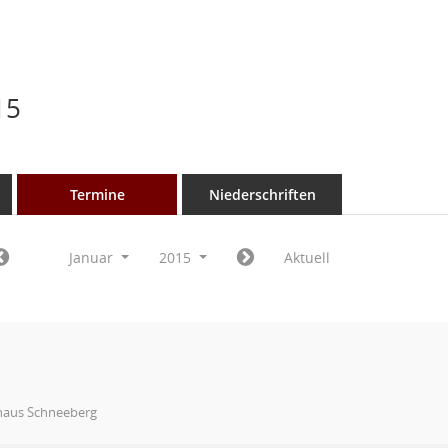
15
Termine
Niederschriften
Januar
2015
Aktuell
haus Schneeberg