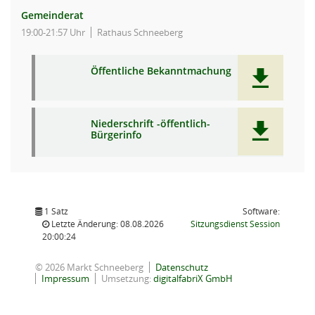
Gemeinderat
19:00-21:57 Uhr
Rathaus Schneeberg
Öffentliche Bekanntmachung
Niederschrift -öffentlich-
Bürgerinfo
1 Satz
Software:
(Wird in
Letzte Änderung: 08.08.2026
Sitzungsdienst
Session
20:00:24
© 2026 Markt Schneeberg
Datenschutz
Impressum
Umsetzung:
digitalfabriX GmbH