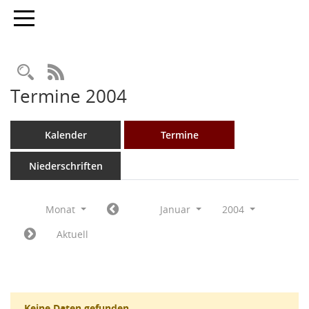
Toggle navigation
Rechercheauswahl
RSS-Feed
Termine 2004
Kalender
Termine
Niederschriften
Monat
Januar
2004
Aktuell
Keine Daten gefunden.