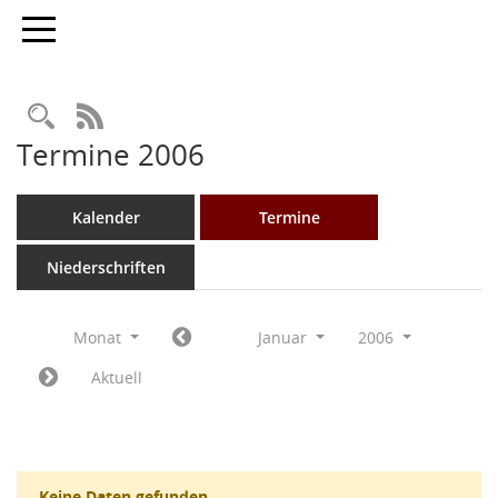
Toggle navigation
Rechercheauswahl
RSS-Feed
Termine 2006
Kalender
Termine
Niederschriften
Monat
Januar
2006
Aktuell
Keine Daten gefunden.