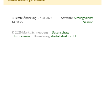
Letzte Änderung: 07.08.2026
Software:
Sitzungsdienst
(Wird in
14:00:25
Session
© 2026 Markt Schneeberg
Datenschutz
Impressum
Umsetzung:
digitalfabriX GmbH