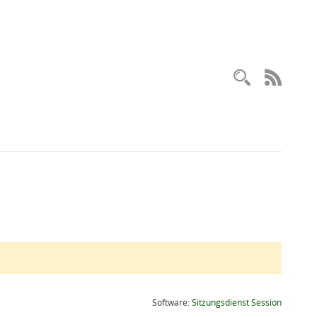
Recherc
RSS-
(Wird in
Software:
Sitzungsdienst
Session