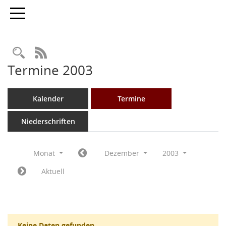
Toggle navigation
Rechercheauswahl
RSS-Feed
Termine 2003
Kalender
Termine
Niederschriften
Monat
Dezember
2003
Aktuell
Keine Daten gefunden.