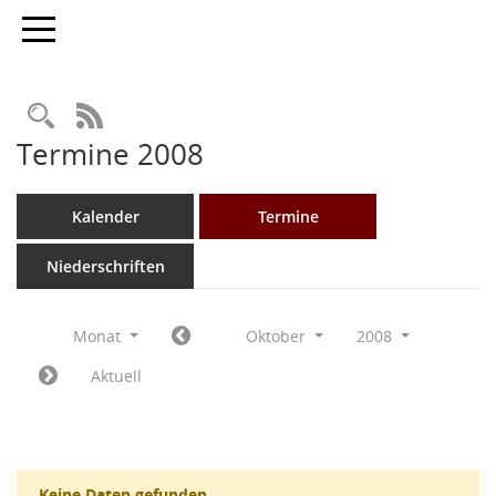
Toggle navigation
Rechercheauswahl
RSS-Feed
Termine 2008
Kalender
Termine
Niederschriften
Monat
Oktober
2008
Aktuell
Keine Daten gefunden.