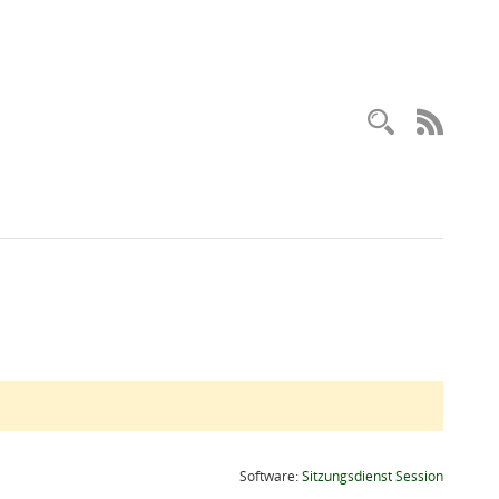
Recherc
RSS-
(Wird in
Software:
Sitzungsdienst
Session