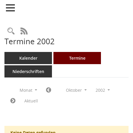
Toggle navigation
Rechercheauswahl
RSS-Feed
Termine 2002
Kalender
Termine
Niederschriften
Monat
Oktober
2002
Aktuell
Keine Daten gefunden.