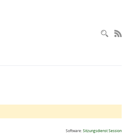
Recherc
RSS-
(Wird in
Software:
Sitzungsdienst
Session