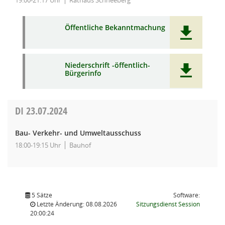
19:00-21:17 Uhr
Rathaus Schneeberg
Öffentliche Bekanntmachung
Niederschrift -öffentlich-
Bürgerinfo
DI
23.07.2024
Bau- Verkehr- und Umweltausschuss
18:00-19:15 Uhr
Bauhof
5 Sätze
Software:
(Wird in
Letzte Änderung: 08.08.2026
Sitzungsdienst
Session
20:00:24