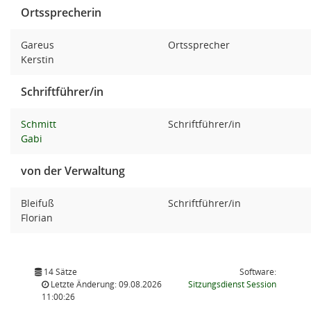
Ortssprecherin
Gareus
Ortssprecher
Kerstin
Schriftführer/in
Schmitt
Schriftführer/in
Gabi
von der Verwaltung
Bleifuß
Schriftführer/in
Florian
14 Sätze
Software:
(Wird in
Letzte Änderung: 09.08.2026
Sitzungsdienst
Session
11:00:26