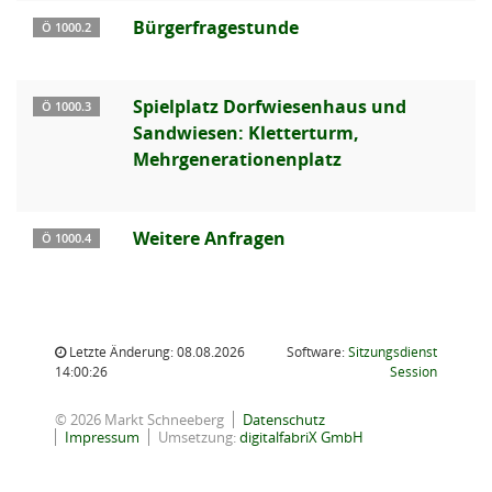
Bürgerfragestunde
Ö 1000.2
Spielplatz Dorfwiesenhaus und
Ö 1000.3
Sandwiesen: Kletterturm,
Mehrgenerationenplatz
Weitere Anfragen
Ö 1000.4
Letzte Änderung: 08.08.2026
Software:
Sitzungsdienst
(Wird in
14:00:26
Session
© 2026 Markt Schneeberg
Datenschutz
Impressum
Umsetzung:
digitalfabriX GmbH