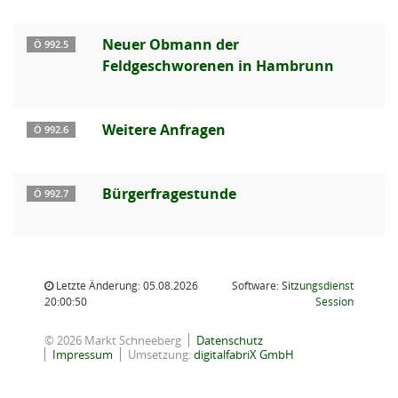
Neuer Obmann der
Ö 992.5
Feldgeschworenen in Hambrunn
Weitere Anfragen
Ö 992.6
Bürgerfragestunde
Ö 992.7
Letzte Änderung: 05.08.2026
Software:
Sitzungsdienst
(Wird in
20:00:50
Session
© 2026 Markt Schneeberg
Datenschutz
Impressum
Umsetzung:
digitalfabriX GmbH