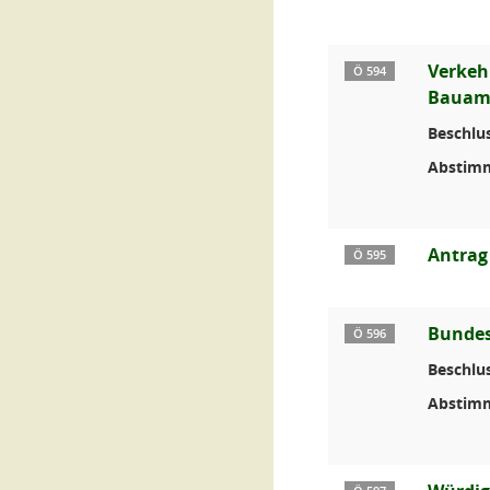
Verkeh
Ö 594
Bauamt
Beschlus
Abstim
Antrag
Ö 595
Bundes
Ö 596
Beschlus
Abstim