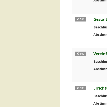
Abstim
Gestal
Ö 591
Beschlus
Abstim
Verein
Ö 592
Beschlus
Abstim
Errich
Ö 593
Beschlus
Abstim