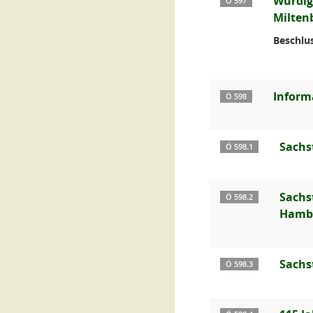
Würdig
Ö 597
Milten
Beschlus
Inform
Ö 598
Sachs
Ö 598.1
Sachs
Ö 598.2
Hamb
Sachs
Ö 598.3