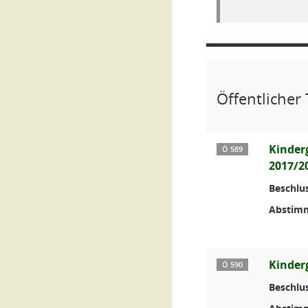
Öffentlicher 
Kinder
Ö 589
2017/2
Beschlus
Abstim
Kinder
Ö 590
Beschlus