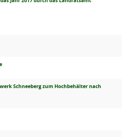
das Jahr 2017 durch das Landratsamt
e
rwerk Schneeberg zum Hochbehälter nach