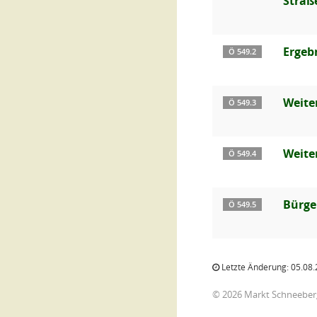
Straß
Ergeb
Ö 549.2
Weite
Ö 549.3
Weite
Ö 549.4
Bürge
Ö 549.5
Letzte Änderung: 05.08.
© 2026 Markt Schneeber