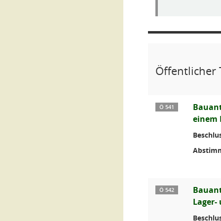
Öffentlicher 
Bauant
Ö 541
einem 
Beschlus
Abstim
Bauant
Ö 542
Lager- 
Beschlus