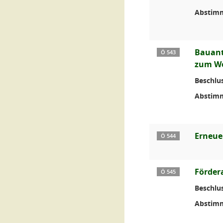
Abstim
Bauant
Ö 543
zum Wo
Beschlus
Abstim
Erneue
Ö 544
Förder
Ö 545
Beschlus
Abstim