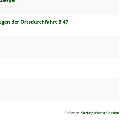
sberger
gen der Ortsdurchfahrt B 47
(Wird in
Software:
Sitzungsdienst
Session