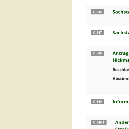
Sachst
Ö 546
Sachst
Ö 547
Antrag
Ö 548
Hickm
Beschlus
Abstim
Inform
Ö 549
Änder
Ö 549.1