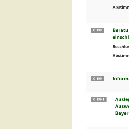
Abstim
Beratu
Ö 198
einsch
Beschlus
Abstim
Inform
Ö 199
Ausle
Ö 199.1
Auswe
Bayer