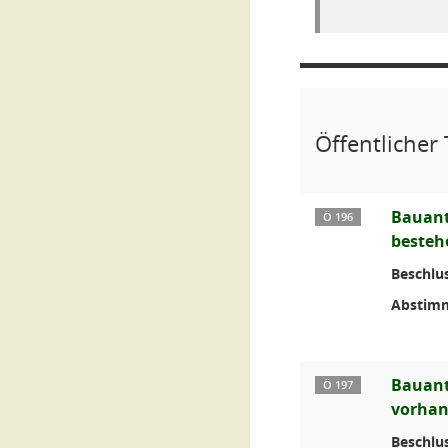
Öffentlicher 
Bauant
Ö 196
besteh
Beschlus
Abstim
Bauant
Ö 197
vorhan
Beschlus