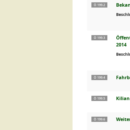
Bekan
Ö 199.2
Beschl
Öffen
Ö 199.3
2014
Beschl
Fahrb
Ö 199.4
Kilian
Ö 199.5
Weite
Ö 199.6