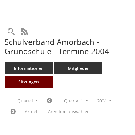
Toggle navigation
Rechercheauswahl
RSS-Feed
Schulverband Amorbach -
Grundschule - Termine 2004
Informationen
Mitglieder
Sitzungen
Quartal
Quartal 1
2004
Aktuell
Gremium auswählen