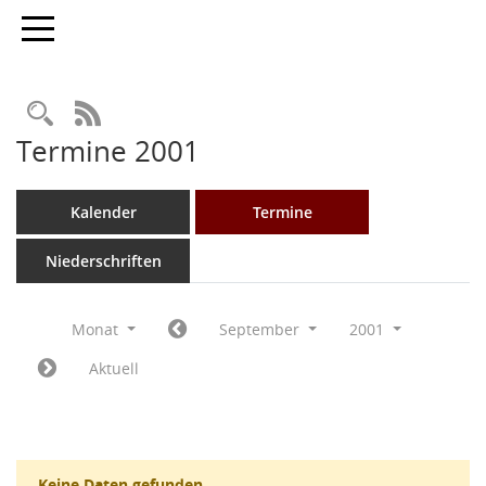
Toggle navigation
Rechercheauswahl
RSS-Feed
Termine 2001
Kalender
Termine
Niederschriften
Monat
September
2001
Aktuell
Keine Daten gefunden.