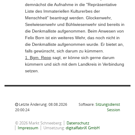
demnächst die Aufnahme in die "Repräsentative
Liste des Immateriellen Kulturerbes der
Menschheit" beantragt werden. Glockenwehr,
Seelwiesenwehr und Bühlwiesenwehr sind bereits in
die Denkmalliste aufgenommen. Beim Anwesen von
Felix Born ist ein weiteres Wehr, das noch nicht in
die Denkmalliste aufgenommen wurde. Er bietet an,
falls gewünscht, sich darum zu kümmern.
1. Bgm. Repp
sagt, er könne sich gerne darum
kümmern und sich mit dem Landkreis in Verbindung
setzen.
Letzte Änderung: 08.08.2026
Software:
Sitzungsdienst
(Wird in
20:00:24
Session
© 2026 Markt Schneeberg
Datenschutz
Impressum
Umsetzung:
digitalfabriX GmbH