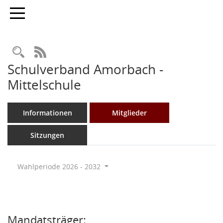
Toggle navigation
Rechercheauswahl
RSS-Feed
Schulverband Amorbach -
Mittelschule
Informationen
Mitglieder
Sitzungen
Wahlperiode 2026 - 2032
Mandatsträger: