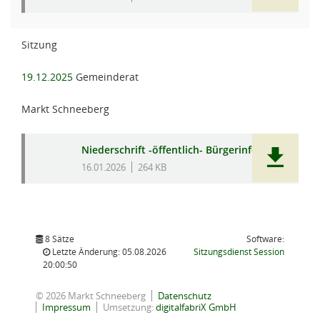
Sitzung
19.12.2025
Gemeinderat
Markt Schneeberg
Niederschrift -öffentlich- Bürgerinfo
16.01.2026
264 KB
8 Sätze
Software:
(Wird in
Letzte Änderung: 05.08.2026
Sitzungsdienst
Session
20:00:50
© 2026 Markt Schneeberg
Datenschutz
Impressum
Umsetzung:
digitalfabriX GmbH