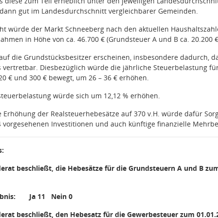
ass diese zum Teil erheblich unter den jeweiligen Landesdurchschnit
dann gut im Landesdurchschnitt vergleichbarer Gemeinden.
icht würde der Markt Schneeberg nach den aktuellen Haushaltszah
ahmen in Höhe von ca. 46.700 € (Grundsteuer A und B ca. 20.200 €
uf die Grundstücksbesitzer erscheinen, insbesondere dadurch, da
 vertretbar. Diesbezüglich würde die jährliche Steuerbelastung fü
20 € und 300 € bewegt, um 26 – 36 € erhöhen.
teuerbelastung würde sich um 12,12 % erhöhen.
 Erhöhung der Realsteuerhebesätze auf 370 v.H. würde dafür Sorg
4 vorgesehenen Investitionen und auch künftige finanzielle Mehr
s:
rat beschließt, die Hebesätze für die Grundsteuern A und B zum 
nis:
Ja 11
Nein 0
rat beschließt, den Hebesatz für die Gewerbesteuer zum 01.01.2