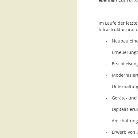
ebenfalls zum 01.0
Im Laufe der letz
Infrastruktur und 
-
Neubau eine
-
Erneuerung/
-
Erschließun
-
Modernisier
-
Unterhaltung
-
Geräte- und
-
Digitalisier
-
Anschaffung
-
Erwerb von 