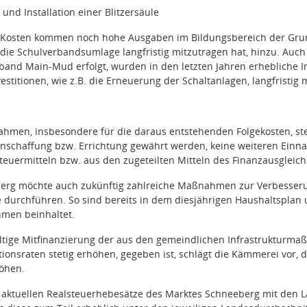
und Installation einer Blitzersäule
Kosten kommen noch hohe Ausgaben im Bildungsbereich der Grund
die Schulverbandsumlage langfristig mitzutragen hat, hinzu. Auc
nd Main-Mud erfolgt, wurden in den letzten Jahren erhebliche Inv
estitionen, wie z.B. die Erneuerung der Schaltanlagen, langfristig 
ahmen, insbesondere für die daraus entstehenden Folgekosten, st
Anschaffung bzw. Errichtung gewährt werden, keine weiteren Einn
teuermitteln bzw. aus den zugeteilten Mitteln des Finanzausgleich
erg möchte auch zukünftig
zahlreiche Maßnahmen zur Verbesserun
 durchführen. So sind bereits in dem diesjährigen Haushaltsplan 
men beinhaltet.
ltige Mitfinanzierung der aus den gemeindlichen Infrastrukturma
lationsraten stetig erhöhen, gegeben ist, schlägt die Kämmerei vor
höhen.
e aktuellen Realsteuerhebesätze des Marktes Schneeberg mit den 