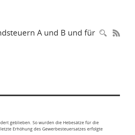
ndsteuern A und B und für
Recherc
RSS-
dert geblieben. So wurden die Hebesätze für die
e letzte Erhöhung des Gewerbesteuersatzes erfolgte