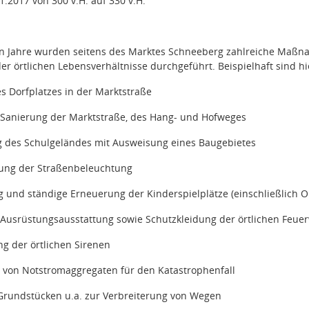
1.2017 von 300 v.H. auf 330 v.H.
ten Jahre wurden seitens des Marktes Schneeberg zahlreiche Maß
der örtlichen Lebensverhältnisse durchgeführt. Beispielhaft sind h
s Dorfplatzes in der Marktstraße
Sanierung der Marktstraße, des Hang- und Hofweges
g des Schulgeländes mit Ausweisung eines Baugebietes
ung der Straßenbeleuchtung
 und ständige Erneuerung der Kinderspielplätze (einschließlich Or
 Ausrüstungsausstattung sowie Schutzkleidung der örtlichen Feue
ung der örtlichen Sirenen
 von Notstromaggregaten für den Katastrophenfall
Grundstücken u.a. zur Verbreiterung von Wegen