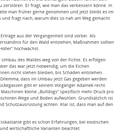
erstören. Er fragt, wie man das verbessern könne. In
tte man früher gerne genommen und jetzt bleibt es im
n und fragt nach, warum dies so nah am Weg gemacht
Erträge aus der Vergangenheit sind vorbei. Als
Verständnis für den Wald entstehen, Maßnahmen sollten
Holler“ hochwächst.
r Umbau des Waldes weg von der Fichte. Es erfolgen
aber das war jetzt notwendig, um die Eichen
nnen nicht stehen bleiben, bis Schäden entstehen.
ein Dilemma, dass im Umbau jetzt Gas gegeben werden
ückegassen gibt er seinem Vorgänger Adamek recht.
 Maschinen kleine „Bulldogs“ spezifisch mehr Druck pro
Maschinen Wege und Boden aufwühlen. Grundsätzlich ist
und Schutzausrüstung achten. Klar ist, dass man auf den
kastanie gibt es schon Erfahrungen, bei exotischen
nd wirtschaftliche Varianten beachtet.