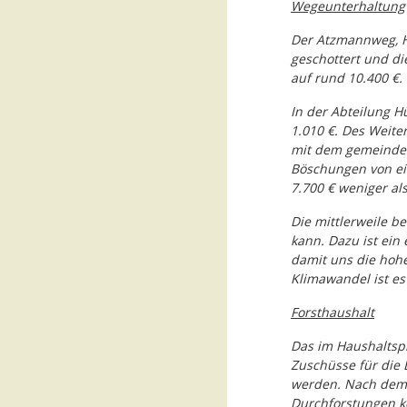
Wegeunterhaltung
Der Atzmannweg, H
geschottert und di
auf rund 10.400 €.
In der Abteilung H
1.010 €. Des Weite
mit dem gemeindeei
Böschungen von ei
7.700 € weniger al
Die mittlerweile b
kann. Dazu ist ein
damit uns die hoh
Klimawandel ist es
Forsthaushalt
Das im Haushaltspl
Zuschüsse für die 
werden. Nach dem 
Durchforstungen k