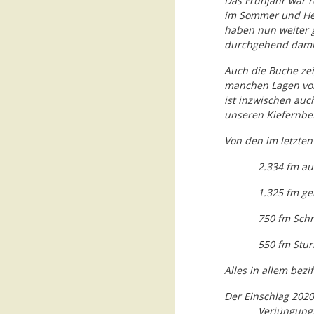
Das Frühjahr war r
im Sommer und Her
haben nun weiter g
durchgehend damit 
Auch die Buche zei
manchen Lagen von
ist inzwischen auc
unseren Kiefernbe
Von den im letzten
2.334 fm a
1.325 fm ge
750 fm Sch
550 fm Stu
Alles in allem bez
Der Einschlag 2020
Verjüngung