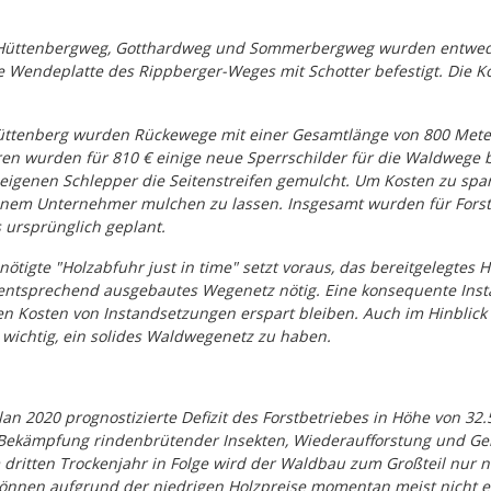
üttenbergweg, Gotthardweg und Sommerbergweg wurden entweder
e Wendeplatte des Rippberger-Weges mit Schotter befestigt. Die Ko
üttenberg wurden Rückewege mit einer Gesamtlänge von 800 Meter 
ren wurden für 810 € einige neue Sperrschilder für die Waldwege
genen Schlepper die Seitenstreifen gemulcht. Um Kosten zu sparen
nem Unternehmer mulchen zu lassen. Insgesamt wurden für Forstw
s ursprünglich geplant.
enötigte "Holzabfuhr just in time" setzt voraus, das bereitgelegtes
 entsprechend ausgebautes Wegenetz nötig. Eine konsequente Inst
en Kosten von Instandsetzungen erspart bleiben. Auch im Hinbli
 wichtig, ein solides Waldwegenetz zu haben.
an 2020 prognostizierte Defizit des Forstbetriebes in Höhe von 3
Bekämpfung rindenbrütender Insekten, Wiederaufforstung und Geme
dritten Trockenjahr in Folge wird der Waldbau zum Großteil nur
önnen aufgrund der niedrigen Holzpreise momentan meist nicht ei