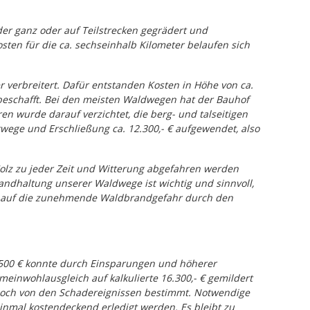
 ganz oder auf Teilstrecken gegrädert und
sten für die ca. sechseinhalb Kilometer belaufen sich
verbreitert. Dafür entstanden Kosten in Höhe von ca.
 beschafft. Bei den meisten Waldwegen hat der Bauhof
 wurde darauf verzichtet, die berg- und talseitigen
ege und Erschließung ca. 12.300,- € aufgewendet, also
 Holz zu jeder Zeit und Witterung abgefahren werden
andhaltung unserer Waldwege ist wichtig und sinnvoll,
ck auf die zunehmende Waldbrandgefahr durch den
2.500 € konnte durch Einsparungen und höherer
inwohlausgleich auf kalkulierte 16.300,- € gemildert
 noch von den Schadereignissen bestimmt. Notwendige
nmal kostendeckend erledigt werden. Es bleibt zu