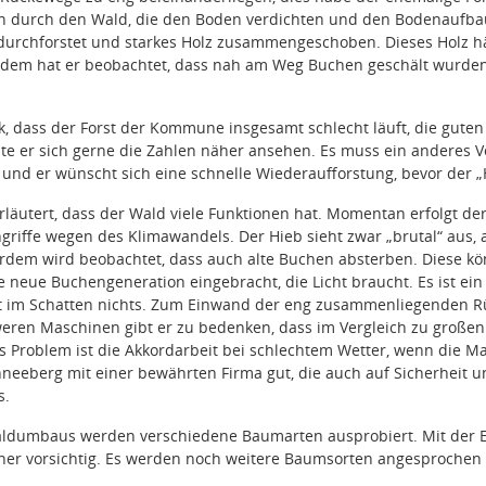
 durch den Wald, die den Boden verdichten und den Bodenaufbau z
rchforstet und starkes Holz zusammengeschoben. Dieses Holz hä
rdem hat er beobachtet, dass nah am Weg Buchen geschält wurde
k, dass der Forst der Kommune insgesamt schlecht läuft, die guten 
e er sich gerne die Zahlen näher ansehen. Es muss ein anderes 
 und er wünscht sich eine schnelle Wiederaufforstung, bevor der „
rläutert, dass der Wald viele Funktionen hat. Momentan erfolgt de
ngriffe wegen des Klimawandels. Der Hieb sieht zwar „brutal“ aus, 
erdem wird beobachtet, dass auch alte Buchen absterben. Diese kö
ie neue Buchengeneration eingebracht, die Licht braucht. Es ist 
t im Schatten nichts. Zum Einwand der eng zusammenliegenden R
eren Maschinen gibt er zu bedenken, dass im Vergleich zu großen
s Problem ist die Akkordarbeit bei schlechtem Wetter, wenn die 
chneeberg mit einer bewährten Firma gut, die auch auf Sicherheit 
s.
dumbaus werden verschiedene Baumarten ausprobiert. Mit der Ess
er vorsichtig. Es werden noch weitere Baumsorten angesprochen u