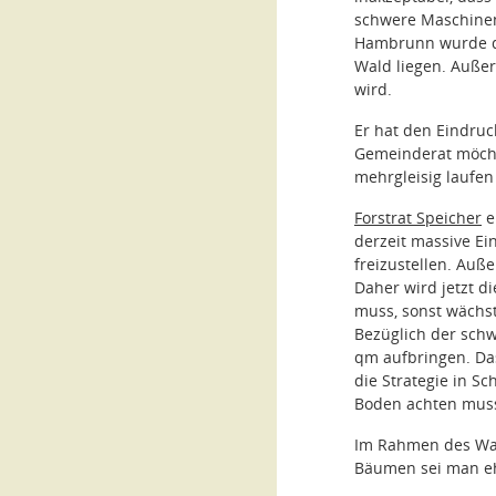
schwere Maschinen
Hambrunn wurde du
Wald liegen. Auße
wird.
Er hat den Eindruc
Gemeinderat möcht
mehrgleisig laufen
Forstrat Speicher
e
derzeit massive Ei
freizustellen. Auß
Daher wird jetzt d
muss, sonst wächs
Bezüglich der schw
qm aufbringen. Da
die Strategie in S
Boden achten mus
Im Rahmen des Wal
Bäumen sei man eh