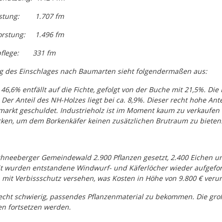
stung:
1.707 fm
orstung:
1.496 fm
flege:
331 fm
g des Einschlages nach Baumarten sieht folgendermaßen aus:
 46,6% entfällt auf die Fichte, gefolgt von der Buche mit 21,5%. Die
. Der Anteil des NH-Holzes liegt bei ca. 8,9%. Dieser recht hohe Ant
arkt geschuldet. Industrieholz ist im Moment kaum zu verkaufen 
cken, um dem Borkenkäfer keinen zusätzlichen Brutraum zu bieten
neeberger Gemeindewald 2.900 Pflanzen gesetzt, 2.400 Eichen und
t wurden entstandene Windwurf- und Käferlöcher wieder aufgeforst
it Verbissschutz versehen, was Kosten in Höhe von 9.800 € verur
recht schwierig, passendes Pflanzenmaterial zu bekommen. Die groß
en fortsetzen werden.