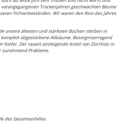
 doch ab Mitte Juni sehr trocken und recht warm und
en vorangegangenen Trockenjahren geschwächten Bäume
unseren Fichtenbeständen. Wir waren den Rest des Jahres
de unsere ältesten und stärksten Buchen sterben in
 komplett abgestorbene Altbäume. Besorgniserregend
Kiefer. Der rasant ansteigende Anteil von Dürrholz in
er zunehmend Probleme.
53% des Gesamtanfalles.