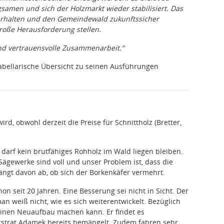
samen und sich der Holzmarkt wieder stabilisiert. Das
u erhalten und den Gemeindewald zukunftssicher
roße Herausforderung stellen.
nd vertrauensvolle Zusammenarbeit.“
abellarische Übersicht zu seinen Ausführungen
d, obwohl derzeit die Preise für Schnittholz (Bretter,
darf kein brutfähiges Rohholz im Wald liegen bleiben.
ägewerke sind voll und unser Problem ist, dass die
ängt davon ab, ob sich der Borkenkäfer vermehrt.
n seit 20 Jahren. Eine Besserung sei nicht in Sicht. Der
n weiß nicht, wie es sich weiterentwickelt. Bezüglich
 einen Neuaufbau machen kann. Er findet es
orstrat Adamek bereits bemängelt. Zudem fahren sehr