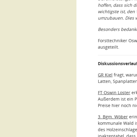
hoffen, dass sich 
wichtigste ist, de
umzubauen. Dies wi
Besonders bedanken
Forsttechniker Osw
ausgeteilt.
Diskussionsverlauf
GR Kiel
fragt, waru
Latten, Spanplatte
FT Oswin Loster
erk
Außerdem ist ein P
Preise hier noch n
3. Bgm. Wöber
erin
kommunale Wald ist
des Holzeinschlage
inakzeptabel, das