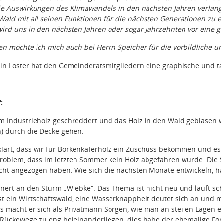
die Auswirkungen des Klimawandels in den nächsten Jahren verlang
n Wald mit all seinen Funktionen für die nächsten Generationen z
rd uns in den nächsten Jahren oder sogar Jahrzehnten vor eine g
 möchte ich mich auch bei Herrn Speicher für die vorbildliche u
in Loster hat den Gemeinderatsmitgliedern eine graphische und t
:
m Industrieholz geschreddert und das Holz in den Wald geblasen wir
n) durch die Decke gehen.
lärt, dass wir für Borkenkäferholz ein Zuschuss bekommen und es 
roblem, dass im letzten Sommer kein Holz abgefahren wurde. Die S
icht angezogen haben. Wie sich die nächsten Monate entwickeln, h
nert an den Sturm „Wiebke“. Das Thema ist nicht neu und läuft scho
 ein Wirtschaftswald, eine Wasserknappheit deutet sich an und ma
s macht er sich als Privatmann Sorgen, wie man an steilen Lagen
s Rückewege zu eng beieinanderliegen, dies habe der ehemalige F