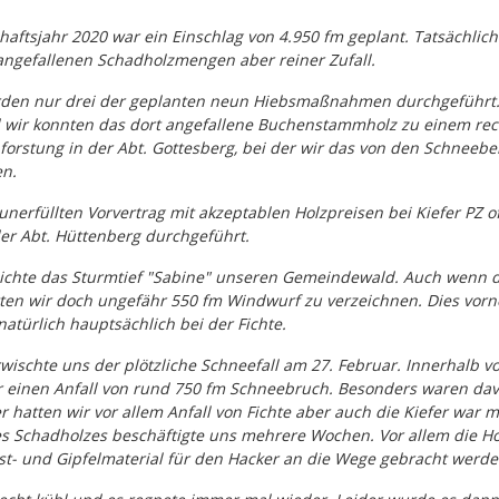
chaftsjahr 2020 war ein Einschlag von 4.950 fm geplant. Tatsächl
 angefallenen Schadholzmengen aber reiner Zufall.
urden nur drei der geplanten neun Hiebsmaßnahmen durchgeführt. 
wir konnten das dort angefallene Buchenstammholz zu einem recht
forstung in der Abt. Gottesberg, bei der wir das von den Schneebe
en.
unerfüllten Vorvertrag mit akzeptablen Holzpreisen bei Kiefer PZ 
er Abt. Hüttenberg durchgeführt.
ichte das Sturmtief "Sabine" unseren Gemeindewald. Auch wenn di
tten wir doch ungefähr 550 fm Windwurf zu verzeichnen. Dies vo
türlich hauptsächlich bei der Fichte.
ischte uns der plötzliche Schneefall am 27. Februar. Innerhalb 
ür einen Anfall von rund 750 fm Schneebruch. Besonders waren da
r hatten wir vor allem Anfall von Fichte aber auch die Kiefer war 
s Schadholzes beschäftigte uns mehrere Wochen. Vor allem die Hol
st- und Gipfelmaterial für den Hacker an die Wege gebracht werd