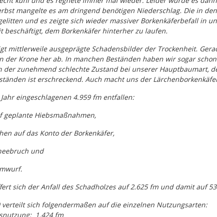
echt kühl und es regnete immer mal wieder. Leider wurde es dann
bst mangelte es am dringend benötigen Niederschlag. Die in d
elitten und es zeigte sich wieder massiver Borkenkäferbefall in 
beschäftigt, dem Borkenkäfer hinterher zu laufen.
gt mittlerweile ausgeprägte Schadensbilder der Trockenheit. Gera
 der Krone her ab. In manchen Beständen haben wir sogar schon
h der zunehmend schlechte Zustand bei unserer Hauptbaumart, der 
ständen ist erschreckend. Auch macht uns der Lärchenborkenkäf
 Jahr eingeschlagenen 4.959 fm entfallen:
uf geplante Hiebsmaßnahmen,
hen auf das Konto der Borkenkäfer,
neebruch und
rmwurf.
iffert sich der Anfall des Schadholzes auf 2.625 fm und damit auf 
 verteilt sich folgendermaßen auf die einzelnen Nutzungsarten:
snutzung:
1.424 fm