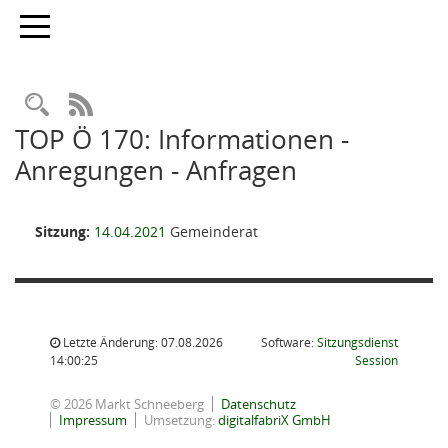
Toggle navigation
Rechercheauswahl
RSS-Feed
TOP Ö 170: Informationen -
Anregungen - Anfragen
Sitzung:
14.04.2021
Gemeinderat
Letzte Änderung: 07.08.2026
Software:
Sitzungsdienst
(Wird in
14:00:25
Session
© 2026 Markt Schneeberg
Datenschutz
Impressum
Umsetzung:
digitalfabriX GmbH