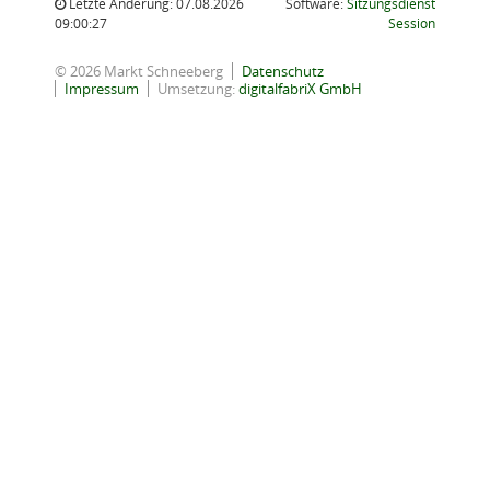
Letzte Änderung: 07.08.2026
Software:
Sitzungsdienst
(Wird in
09:00:27
Session
© 2026 Markt Schneeberg
Datenschutz
Impressum
Umsetzung:
digitalfabriX GmbH