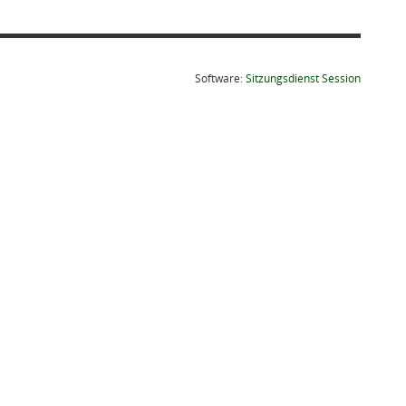
(Wird in
Software:
Sitzungsdienst
Session