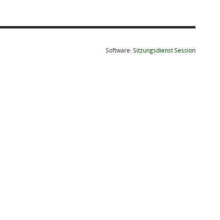
(Wird in
Software:
Sitzungsdienst
Session