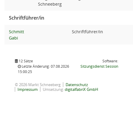
Schneeberg
Schriftführer/in
Schmitt
Schriftführer/in
Gabi
12 Sätze
Software:
(Wird in
Letzte Änderung: 07.08.2026
Sitzungsdienst
Session
15:00:25
© 2026 Markt Schneeberg
Datenschutz
Impressum
Umsetzung:
digitalfabriX GmbH