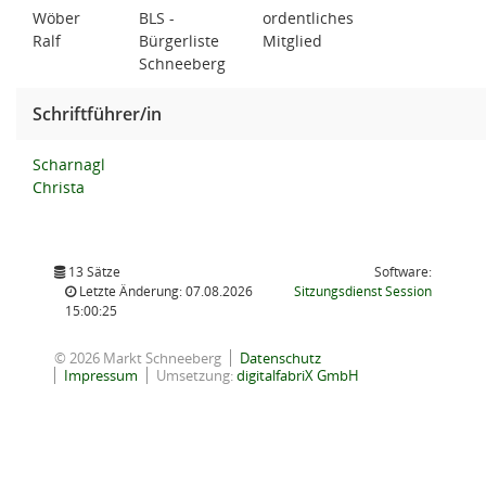
Wöber
BLS -
ordentliches
Ralf
Bürgerliste
Mitglied
Schneeberg
Schriftführer/in
Scharnagl
Christa
13 Sätze
Software:
(Wird in
Letzte Änderung: 07.08.2026
Sitzungsdienst
Session
15:00:25
© 2026 Markt Schneeberg
Datenschutz
Impressum
Umsetzung:
digitalfabriX GmbH