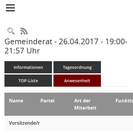
Toggle navigation
Rechercheauswahl
RSS-Feed
Gemeinderat - 26.04.2017 - 19:00-
21:57 Uhr
Informationen
Tagesordnung
TOP-Liste
Anwesenheit
Name
Partei
Art der
Funkti
Mitarbeit
Vorsitzende/r