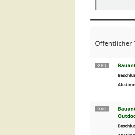
Öffentlicher 
Bauant
Ö 648
Beschlus
Abstim
Bauant
Ö 649
Outdoo
Beschlus