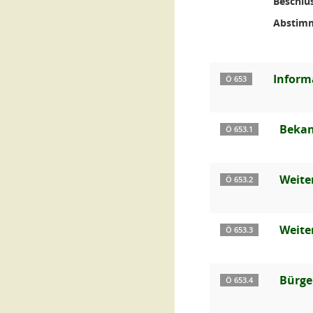
Beschlus
Abstim
Inform
Ö 653
Bekan
Ö 653.1
Weite
Ö 653.2
Weite
Ö 653.3
Bürge
Ö 653.4