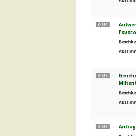
Abstim
Aufwen
Ö 650
Feuerw
Beschlus
Abstim
Genehm
Ö 651
Milten
Beschlus
Abstim
Antrag
Ö 652