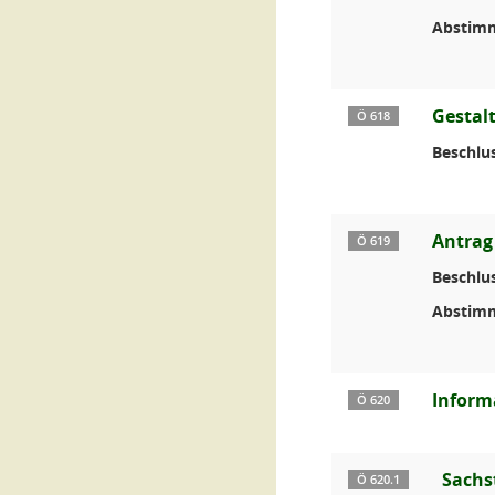
Abstim
Gestal
Ö 618
Beschlus
Antrag
Ö 619
Beschlus
Abstim
Inform
Ö 620
Sachs
Ö 620.1