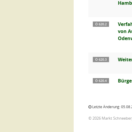
Hamb
Verfa
Ö 620.2
von A
Odenw
Weite
Ö 620.3
Bürge
Ö 620.4
Letzte Änderung: 05.08.
© 2026 Markt Schneeber