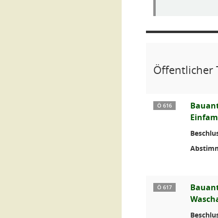
Öffentlicher 
Bauant
Ö 616
Einfami
Beschlus
Abstim
Bauant
Ö 617
Wascha
Beschlus