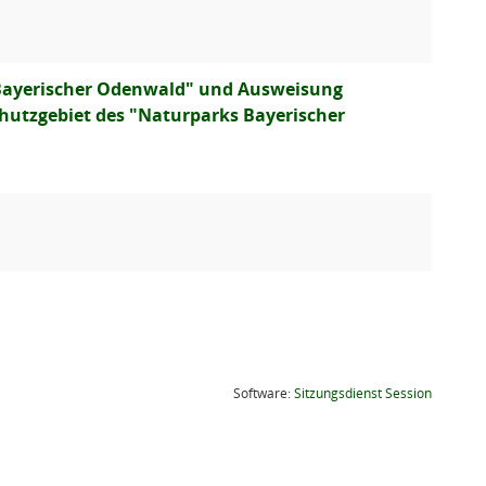
 Bayerischer Odenwald" und Ausweisung
utzgebiet des "Naturparks Bayerischer
(Wird in
Software:
Sitzungsdienst
Session