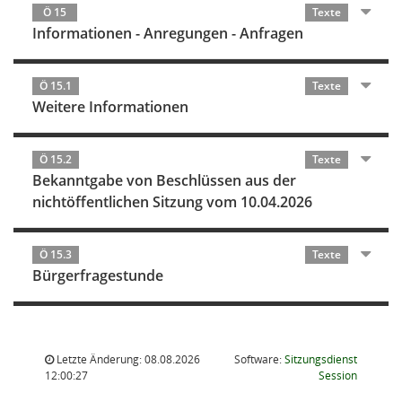
Ö 15
Texte
Informationen - Anregungen - Anfragen
Ö 15.1
Texte
Weitere Informationen
Ö 15.2
Texte
Bekanntgabe von Beschlüssen aus der
nichtöffentlichen Sitzung vom 10.04.2026
Ö 15.3
Texte
Bürgerfragestunde
Letzte Änderung: 08.08.2026
Software:
Sitzungsdienst
(Wird in
12:00:27
Session