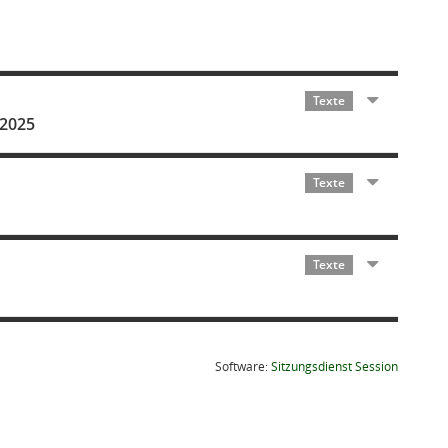
Texte
.2025
Texte
Texte
(Wird in
Software:
Sitzungsdienst
Session