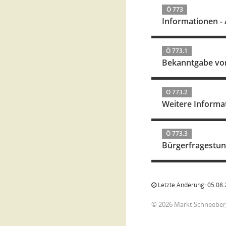
Ö 773
Informationen -
Ö 773.1
Bekanntgabe von
Ö 773.2
Weitere Informa
Ö 773.3
Bürgerfragestu
Letzte Änderung: 05.08.
© 2026 Markt Schneeber