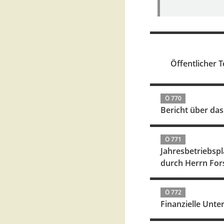
Öffentlicher T
Ö 770
Bericht über das
Ö 771
Jahresbetriebspl
durch Herrn For
Ö 772
Finanzielle Unt