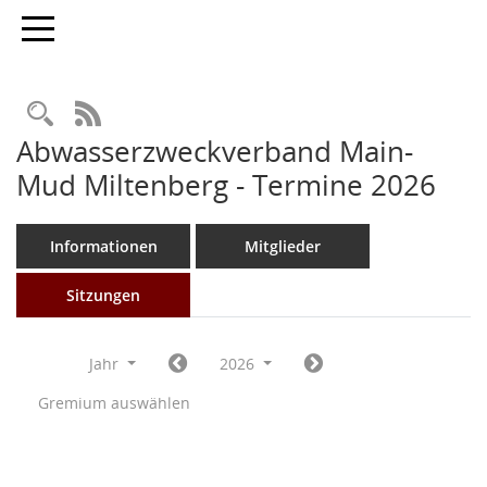
Toggle navigation
Rechercheauswahl
RSS-Feed
Abwasserzweckverband Main-
Mud Miltenberg - Termine 2026
Informationen
Mitglieder
Sitzungen
Jahr
2026
Gremium auswählen