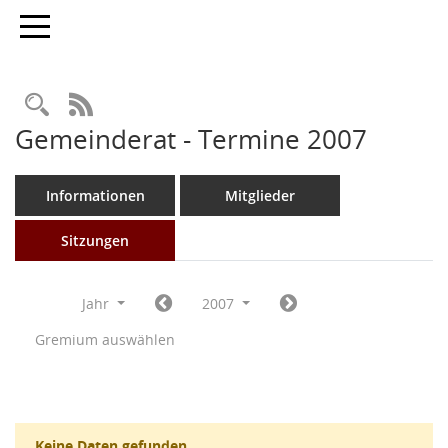
Toggle navigation
Rechercheauswahl
RSS-Feed
Gemeinderat - Termine 2007
Informationen
Mitglieder
Sitzungen
Jahr
2007
Gremium auswählen
Keine Daten gefunden.