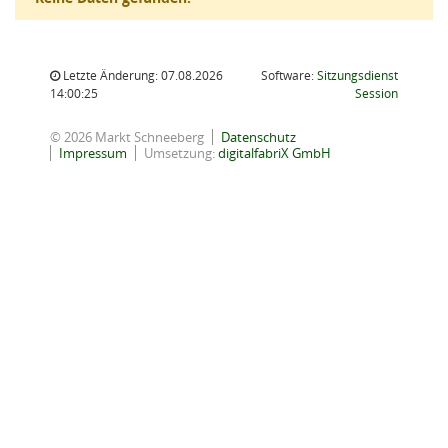
Letzte Änderung: 07.08.2026
Software:
Sitzungsdienst
(Wird in
14:00:25
Session
© 2026 Markt Schneeberg
Datenschutz
Impressum
Umsetzung:
digitalfabriX GmbH