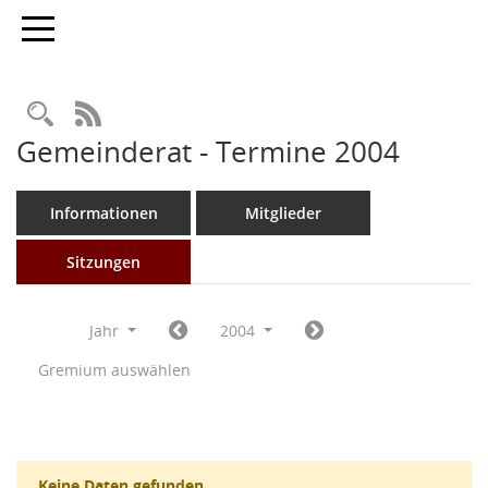
Toggle navigation
Rechercheauswahl
RSS-Feed
Gemeinderat - Termine 2004
Informationen
Mitglieder
Sitzungen
Jahr
2004
Gremium auswählen
Keine Daten gefunden.