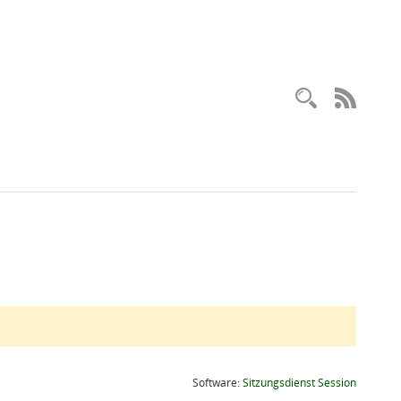
Recherc
RSS-
(Wird in
Software:
Sitzungsdienst
Session