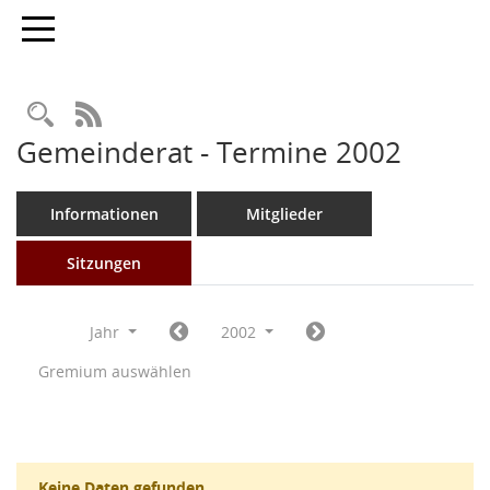
Toggle navigation
Rechercheauswahl
RSS-Feed
Gemeinderat - Termine 2002
Informationen
Mitglieder
Sitzungen
Jahr
2002
Gremium auswählen
Keine Daten gefunden.