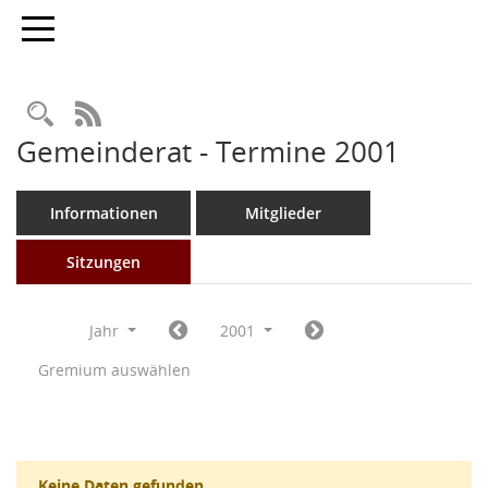
Toggle navigation
Rechercheauswahl
RSS-Feed
Gemeinderat - Termine 2001
Informationen
Mitglieder
Sitzungen
Jahr
2001
Gremium auswählen
Keine Daten gefunden.