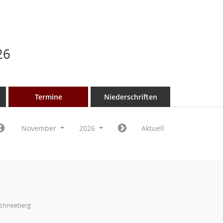
26
Termine
Niederschriften
November
2026
Aktuell
Schneeberg