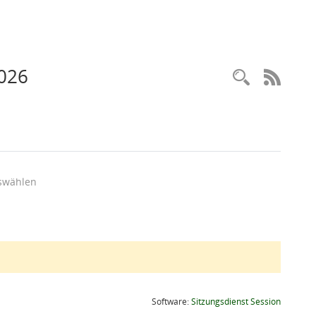
2026
Recherc
RSS-
swählen
(Wird in
Software:
Sitzungsdienst
Session