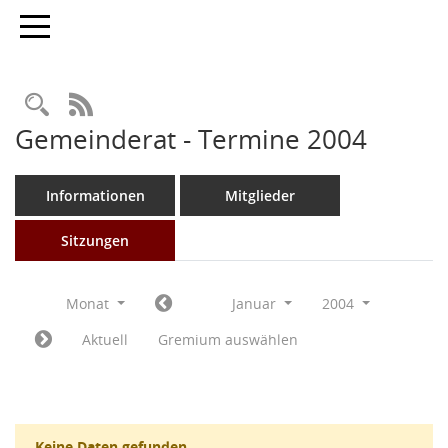
Toggle navigation
Rechercheauswahl
RSS-Feed
Gemeinderat - Termine 2004
Informationen
Mitglieder
Sitzungen
Monat
Januar
2004
Aktuell
Gremium auswählen
Keine Daten gefunden.