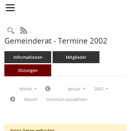
Toggle navigation
Rechercheauswahl
RSS-Feed
Gemeinderat - Termine 2002
Informationen
Mitglieder
Sitzungen
Monat
Januar
2002
Aktuell
Gremium auswählen
Keine Daten gefunden.