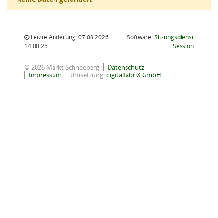
Letzte Änderung: 07.08.2026
Software:
Sitzungsdienst
(Wird in
14:00:25
Session
© 2026 Markt Schneeberg
Datenschutz
Impressum
Umsetzung:
digitalfabriX GmbH