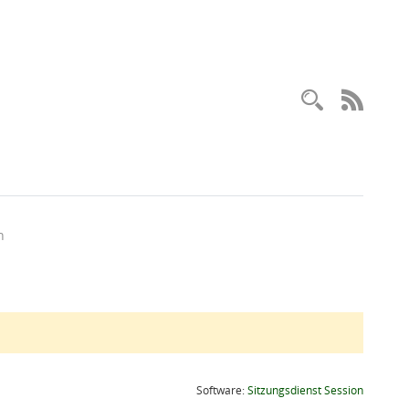
Recherc
RSS-
n
(Wird in
Software:
Sitzungsdienst
Session