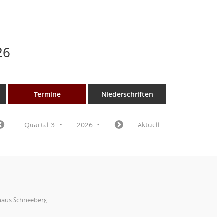
26
Termine
Niederschriften
Quartal 3
2026
Aktuell
haus Schneeberg