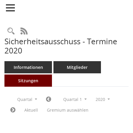
Toggle navigation
Rechercheauswahl
RSS-Feed
Sicherheitsausschuss - Termine
2020
Informationen
Mitglieder
Sitzungen
Quartal
Quartal 1
2020
Aktuell
Gremium auswählen