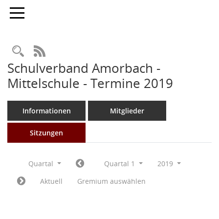
Toggle navigation
Rechercheauswahl
RSS-Feed
Schulverband Amorbach -
Mittelschule - Termine 2019
Informationen
Mitglieder
Sitzungen
Quartal
Quartal 1
2019
Aktuell
Gremium auswählen