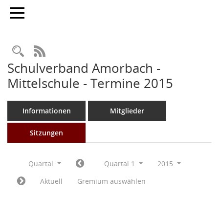
Toggle navigation
Rechercheauswahl
RSS-Feed
Schulverband Amorbach -
Mittelschule - Termine 2015
Informationen
Mitglieder
Sitzungen
Quartal
Quartal 1
2015
Aktuell
Gremium auswählen